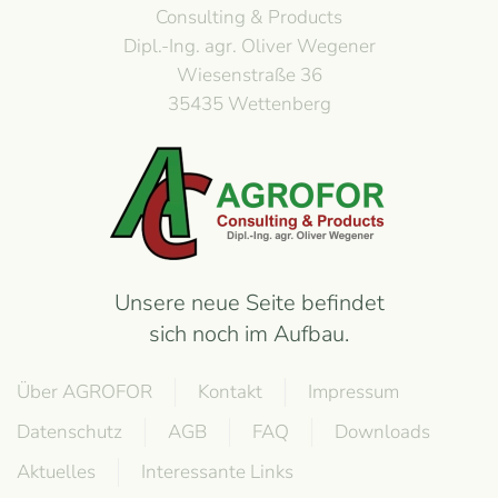
Consulting & Products
Dipl.-Ing. agr. Oliver Wegener
Wiesenstraße 36
35435 Wettenberg
Unsere neue Seite befindet
sich noch im Aufbau.
Über AGROFOR
Kontakt
Impressum
Datenschutz
AGB
FAQ
Downloads
Aktuelles
Interessante Links