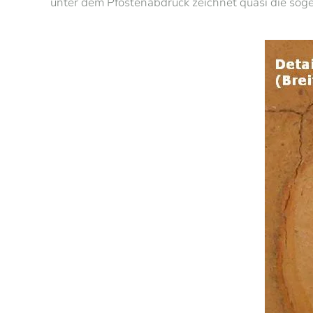
unter dem Pfostenabdruck zeichnet quasi die sog