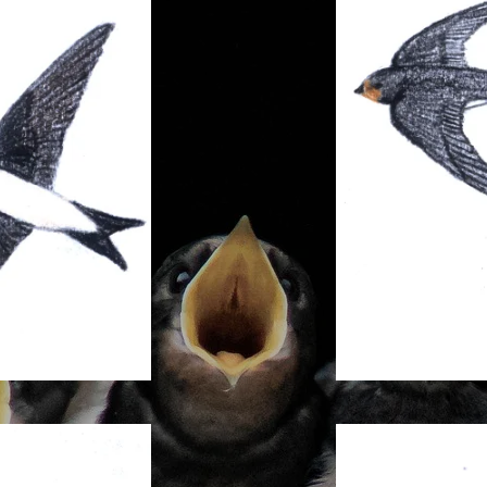
be
Ra