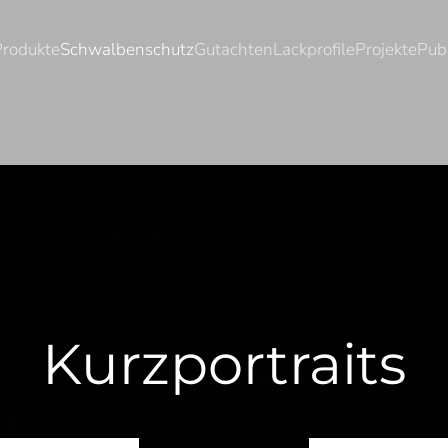
Produkte
Schwalbenschutz
Gutachten
Lackprofile
Projekte
Pub
Kurzportraits