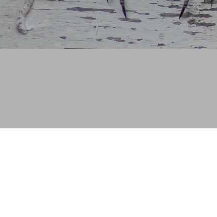
AGROFOR
Consulting & Products
Dipl.-Ing. agr. Oliver Wegener
Wiesenstraße 36
35435 Wettenberg