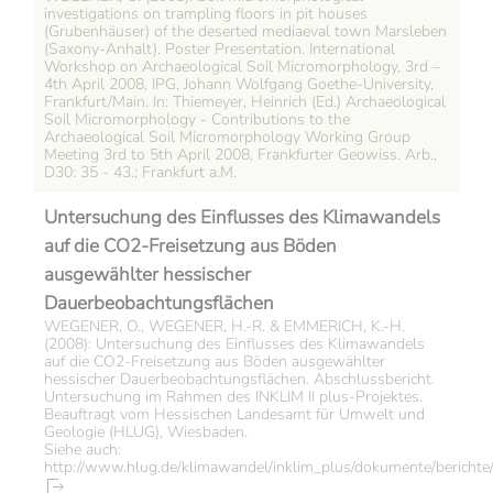
investigations on trampling floors in pit houses
(Grubenhäuser) of the deserted mediaeval town Marsleben
(Saxony-Anhalt). Poster Presentation. International
Workshop on Archaeological Soil Micromorphology, 3rd –
4th April 2008, IPG, Johann Wolfgang Goethe-University,
Frankfurt/Main. In: Thiemeyer, Heinrich (Ed.) Archaeological
Soil Micromorphology - Contributions to the
Archaeological Soil Micromorphology Working Group
Meeting 3rd to 5th April 2008, Frankfurter Geowiss. Arb.,
D30: 35 - 43.; Frankfurt a.M.
Untersuchung des Einflusses des Klimawandels
auf die CO2-Freisetzung aus Böden
ausgewählter hessischer
Dauerbeobachtungsflächen
WEGENER, O., WEGENER, H.-R. & EMMERICH, K.-H.
(2008): Untersuchung des Einflusses des Klimawandels
auf die CO2-Freisetzung aus Böden ausgewählter
hessischer Dauerbeobachtungsflächen. Abschlussbericht.
Untersuchung im Rahmen des INKLIM II plus-Projektes.
Beauftragt vom Hessischen Landesamt für Umwelt und
Geologie (HLUG), Wiesbaden.
Siehe auch:
http://www.hlug.de/klimawandel/inklim_plus/dokumente/berichte