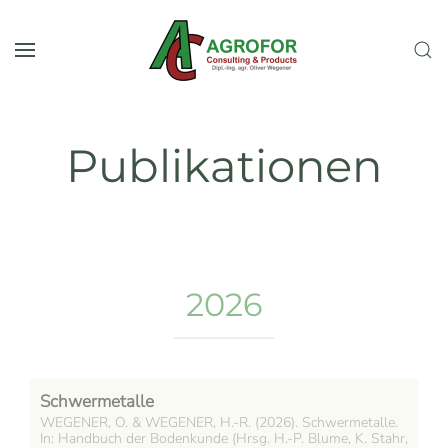
Zum Hauptinhalt springen
Publikationen
2026
Schwermetalle
WEGENER, O. & WEGENER, H.-R. (2026). Schwermetalle.
In: Handbuch der Bodenkunde (Hrsg. H.-P. Blume, K. Stahr,