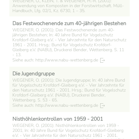
WEGENER, O., KLEIN, T. & WEGENER, H.-R. (2001):
Anwendung von Komposten in der Forstwirtschaft. Müll-
Handbuch, Lfg. 02/1, Kz. 6730, 1 – 35.
Das Festwochenende zum 40-jährigen Bestehen
WEGENER, O. (2001): Das Festwochenende zum 40-
jährigen Bestehen; In: 40 Jahre Bund für Vogelschutz
Krofdorf-Gleiberg e.V. - Vier Jahrzehnte für den Naturschutz
1961 - 2001. Hrsg.: Bund für Vogelschutz Krofdorf-
Gleiberg e.V. (NABU), Druckerei Bender, Wettenberg. S. 11
- 13.
Siehe auch: http://www.nabu-wettenberg.de
Die Jugendgruppe
WEGENER, O. (2001): Die Jugendgruppe; In: 40 Jahre Bund
für Vogelschutz Krofdorf-Gleiberg e.V. - Vier Jahrzehnte für
den Naturschutz 1961 - 2001. Hrsg.: Bund für Vogelschutz
Krofdorf-Gleiberg e.V. (NABU), Druckerei Bender,
Wettenberg. S. 53 - 65.
Siehe auch: http://www.nabu-wettenberg.de
Nisthöhlenkontrollen von 1959 - 2001
WEGENER, O. (2001): Nisthöhlenkontrollen von 1959 -
2001; In: 40 Jahre Bund für Vogelschutz Krofdorf-Gleiberg
e.V. - Vier Jahrzehnte für den Naturschutz 1961 - 2001.