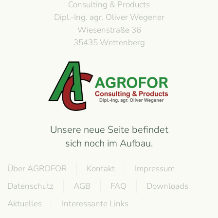
Consulting & Products
Dipl.-Ing. agr. Oliver Wegener
Wiesenstraße 36
35435 Wettenberg
Unsere neue Seite befindet
sich noch im Aufbau.
Über AGROFOR
Kontakt
Impressum
Datenschutz
AGB
FAQ
Downloads
Aktuelles
Interessante Links