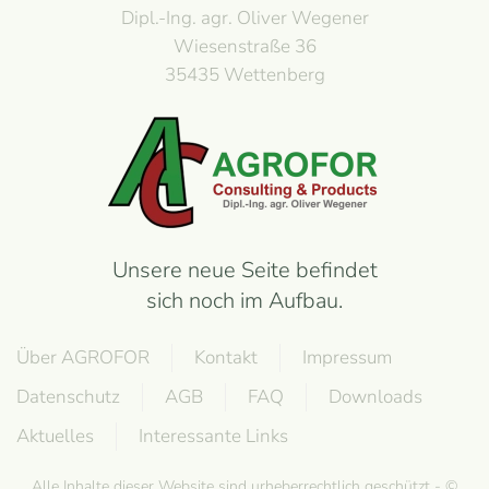
Dipl.-Ing. agr. Oliver Wegener
Wiesenstraße 36
35435 Wettenberg
Unsere neue Seite befindet
sich noch im Aufbau.
Über AGROFOR
Kontakt
Impressum
Datenschutz
AGB
FAQ
Downloads
Aktuelles
Interessante Links
Alle Inhalte dieser Website sind urheberrechtlich geschützt - ©