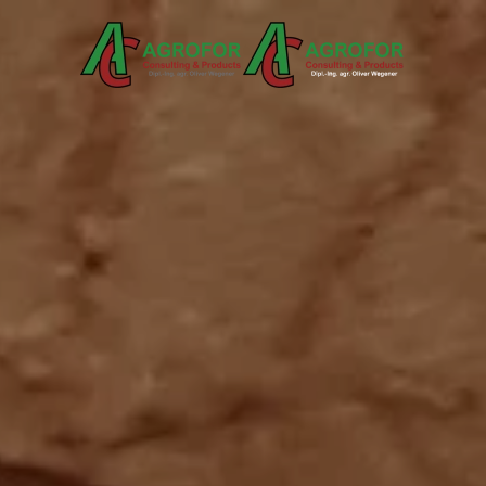
Zum Hauptinhalt springen