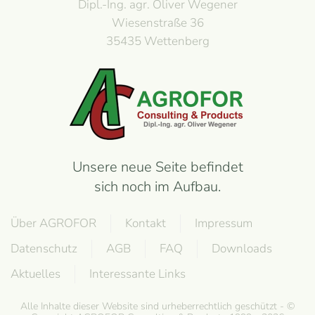
Dipl.-Ing. agr. Oliver Wegener
Wiesenstraße 36
35435 Wettenberg
Unsere neue Seite befindet
sich noch im Aufbau.
Über AGROFOR
Kontakt
Impressum
Datenschutz
AGB
FAQ
Downloads
Aktuelles
Interessante Links
Alle Inhalte dieser Website sind urheberrechtlich geschützt - ©