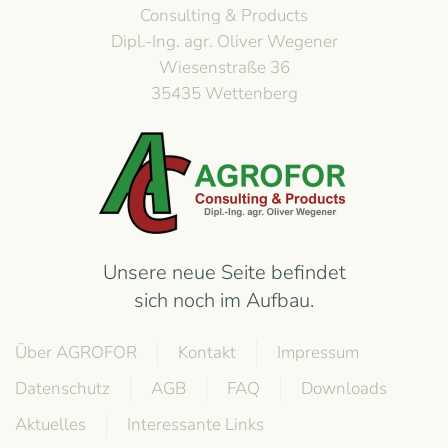
Consulting & Products
Dipl.-Ing. agr. Oliver Wegener
Wiesenstraße 36
35435 Wettenberg
Unsere neue Seite befindet
sich noch im Aufbau.
Über AGROFOR
Kontakt
Impressum
Datenschutz
AGB
FAQ
Downloads
Aktuelles
Interessante Links