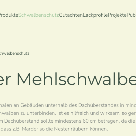
Produkte
Schwalbenschutz
Gutachten
Lackprofile
Projekte
Pub
chwalbenschutz
ler Mehlschwalb
halen an Gebäuden unterhalb des Dachüberstandes in min
lben zu unterbinden, ist es hilfreich und wirksam, so gen
 Dachüberstand sollte mindestens 60 cm betragen, da die 
ass z.B. Marder so die Nester räubern können.