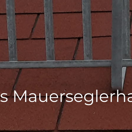
s Mauerseglerh